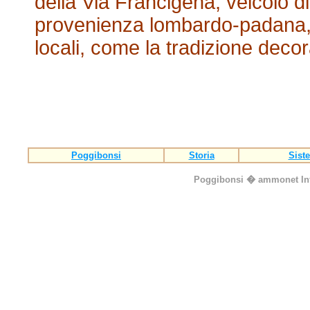
della Via Francigena, veicolo di
provenienza lombardo-padana, e
locali, come la tradizione decor
Poggibonsi
Storia
Sist
Poggibonsi
� ammonet InfoTe