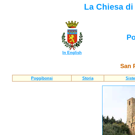
La Chiesa di
Po
In English
San 
Poggibonsi
Storia
Sist