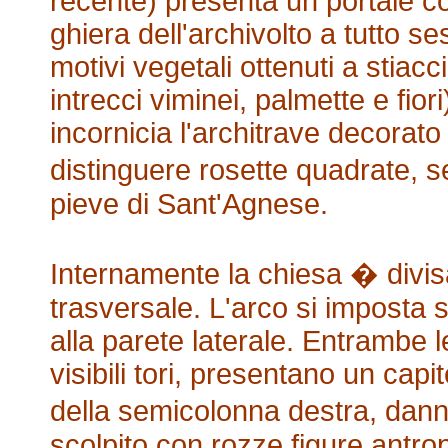
recente) presenta un portale con
ghiera dell'archivolto a tutto s
motivi vegetali ottenuti a stiac
intrecci viminei, palmette e fiori
incornicia l'architrave decora
distinguere rosette quadrate, 
pieve di Sant'Agnese.
Internamente la chiesa � divisa
trasversale. L'arco si imposta 
alla parete laterale. Entrambe 
visibili tori, presentano un capi
della semicolonna destra, dann
scolpito con rozze figure antrop